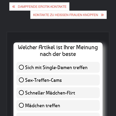
Beitragsnavigation
DAMPFENDE EROTIK-KONTAKTE
KONTAKTE ZU HEISSEN FRAUEN KNÜPFEN
Welcher Artikel ist Ihrer Meinung
nach der beste
Sich mit Single-Damen treffen
1 ( 25 % )
Sex-Treffen-Cams
1 ( 25 % )
Schneller Mädchen-Flirt
1 ( 25 % )
Mädchen treffen
0 ( 0 % )