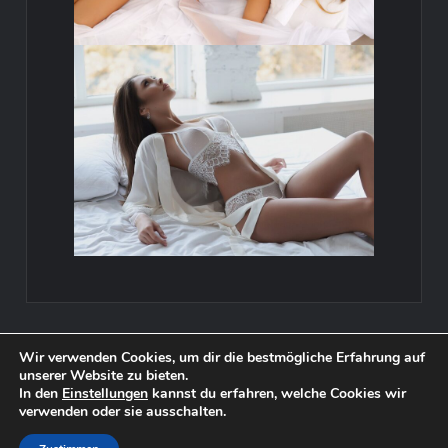
Wir verwenden Cookies, um dir die bestmögliche Erfahrung auf
unserer Website zu bieten.
Urheberrechte © 2023. Alle Rechte vorbehalten Emldc.org -
In den
Einstellungen
kannst du erfahren, welche Cookies wir
Erstklassiges Ziel für Dating-Sites für Introvertierte. Verbinden Sie
verwenden oder sie ausschalten.
sich wirklich in sorgfältig kuratierten Räumen. Wo introspektive
Seelen ihre perfekte Übereinstimmung finden.